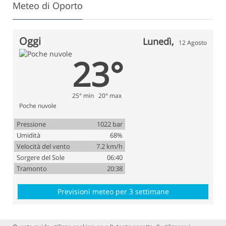
Meteo di Oporto
Oggi
Lunedì,
12 Agosto
23°
25° min 20° max
Poche nuvole
Pressione
1022 bar
Umidità
68%
Velocità del vento
7.2 km/h
Sorgere del Sole
06:40
Tramonto
20:38
Previsioni meteo per 3 settimane